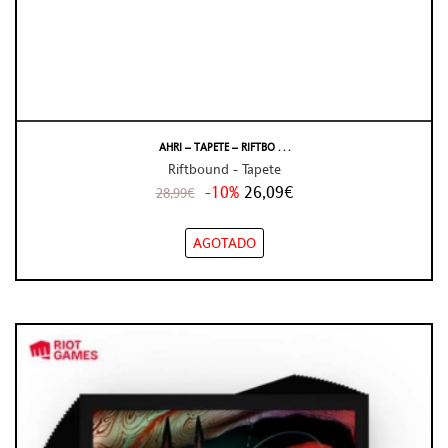
AHRI – TAPETE – RIFTBO . . .
Riftbound - Tapete
-10%
26,09€
28,99€
AGOTADO