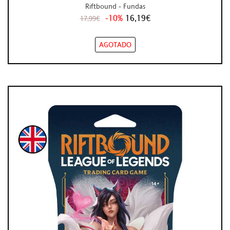
Riftbound - Fundas
-10%
16,19€
17,99€
AGOTADO