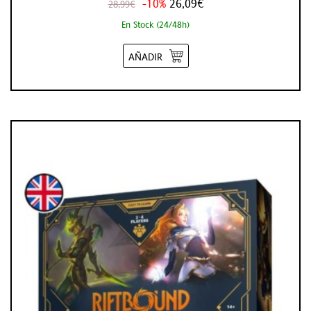
-10%
26,09€
28,99€
En Stock (24/48h)
AÑADIR