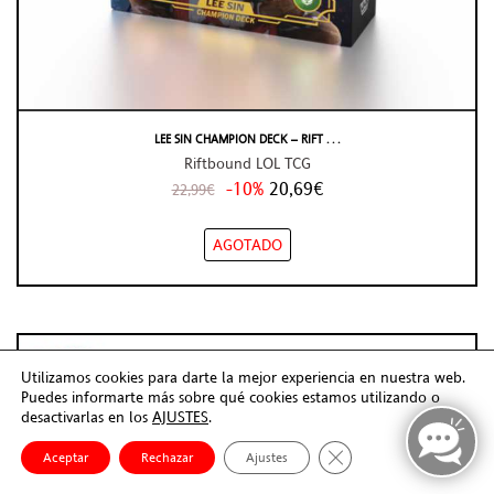
LEE SIN CHAMPION DECK – RIFT . . .
Riftbound LOL TCG
-10%
20,69€
22,99€
AGOTADO
Utilizamos cookies para darte la mejor experiencia en nuestra web.
Puedes informarte más sobre qué cookies estamos utilizando o
desactivarlas en los
AJUSTES
.
Cerrar el banner de co
Aceptar
Rechazar
Ajustes