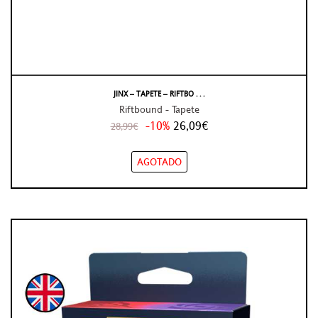
JINX – TAPETE – RIFTBO . . .
Riftbound - Tapete
-10%
26,09€
28,99€
AGOTADO