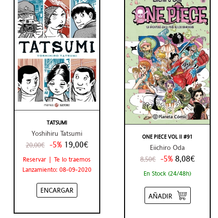
TATSUMI
Yoshihiru Tatsumi
ONE PIECE VOL II #91
-5%
19,00€
20,00€
Eiichiro Oda
-5%
8,08€
8,50€
Reservar | Te lo traemos
Lanzamiento: 08-09-2020
En Stock (24/48h)
ENCARGAR
AÑADIR