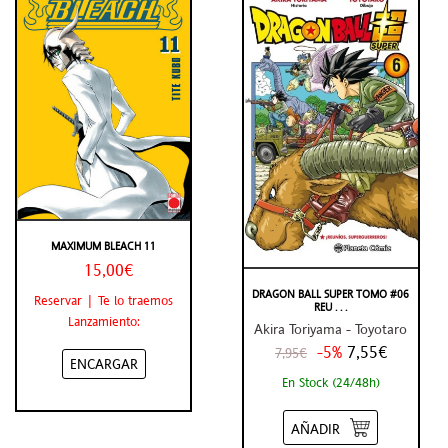
MAXIMUM BLEACH 11
15,00€
DRAGON BALL SUPER TOMO #06
Reservar | Te lo traemos
REU . . .
Lanzamiento:
Akira Toriyama - Toyotaro
-5%
7,55€
7,95€
ENCARGAR
En Stock (24/48h)
AÑADIR