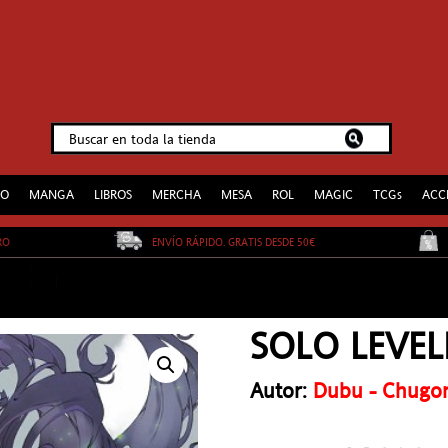
EO
MANGA
LIBROS
MERCHA
MESA
ROL
MAGIC
TCGs
ACC
URO
ENVÍO RÁPIDO. GRATIS DESDE 50€
SOLO LEVEL
Autor:
Dubu - Chugo