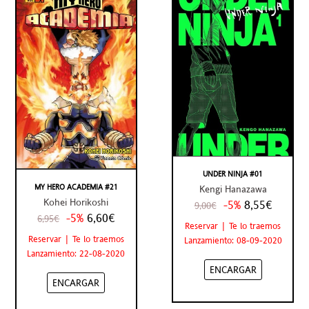
UNDER NINJA #01
MY HERO ACADEMIA #21
Kengi Hanazawa
Kohei Horikoshi
-5%
8,55€
9,00€
-5%
6,60€
6,95€
Reservar | Te lo traemos
Reservar | Te lo traemos
Lanzamiento: 08-09-2020
Lanzamiento: 22-08-2020
ENCARGAR
ENCARGAR