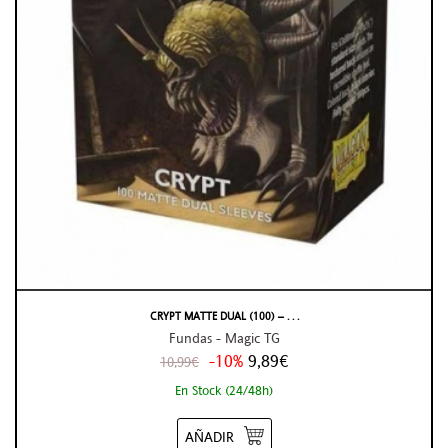
CRYPT MATTE DUAL (100) – . . .
Fundas - Magic TG
-10%
9,89€
10,99€
En Stock (24/48h)
AÑADIR