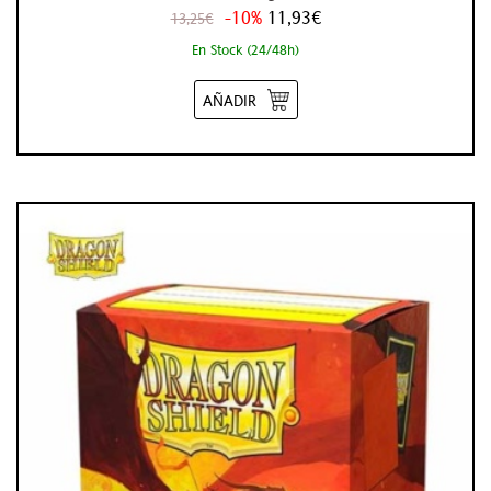
-10%
11,93€
13,25€
En Stock (24/48h)
AÑADIR