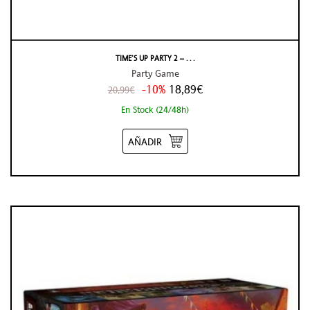
TIME’S UP PARTY 2 – . . .
Party Game
-10%
18,89€
20,99€
En Stock (24/48h)
AÑADIR