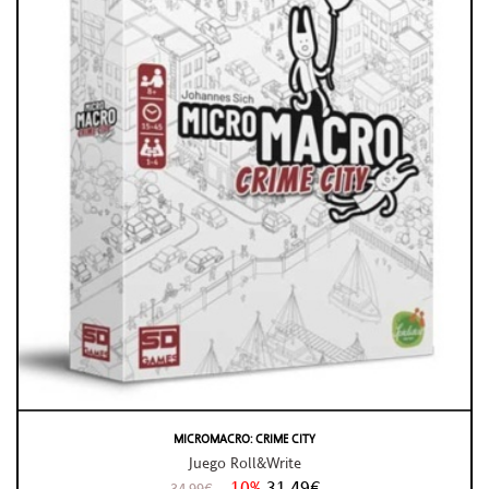
MICROMACRO: CRIME CITY
Juego Roll&Write
-10%
31,49€
34,99€