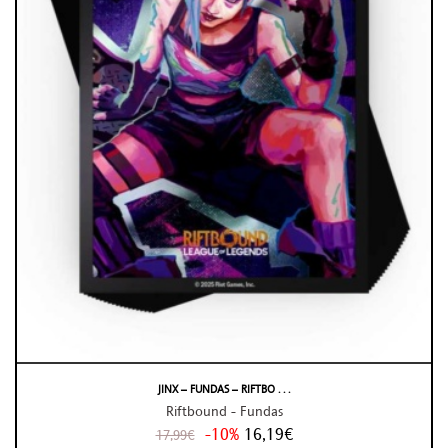
JINX – FUNDAS – RIFTBO . . .
Riftbound - Fundas
-10%
16,19€
17,99€