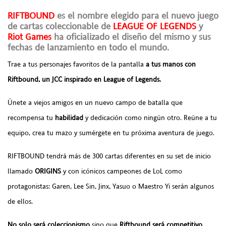
RIFTBOUND
es el nombre elegido para el nuevo juego
de cartas coleccionable de
LEAGUE OF LEGENDS
y
Riot Games
ha oficializado el diseño del mismo y sus
fechas de lanzamiento en todo el mundo.
Trae a tus personajes favoritos de la pantalla
a tus manos con
Riftbound, un JCC inspirado en League of Legends.
Únete a viejos amigos en un nuevo campo de batalla que
recompensa tu
habilidad
y dedicación como ningún otro. Reúne a tu
equipo, crea tu mazo y sumérgete en tu próxima aventura de juego.
RIFTBOUND tendrá más de 300 cartas diferentes en su set de inicio
llamado
ORIGINS
y con icónicos campeones de LoL como
protagonistas: Garen, Lee Sin, Jinx, Yasuo o Maestro Yi serán algunos
de ellos.
No solo será coleccionismo
sino que
Riftbound será competitivo
,