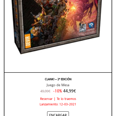
CLANK! – 2ª EDICIÓN
Juego de Mesa
-10%
44,99€
49,99€
Reservar | Te lo traemos
Lanzamiento: 12-03-2021
ENCARGAR