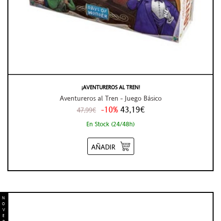
¡AVENTUREROS AL TREN!
Aventureros al Tren - Juego Básico
-10%
43,19€
47,99€
En Stock (24/48h)
AÑADIR
N
O
V
E